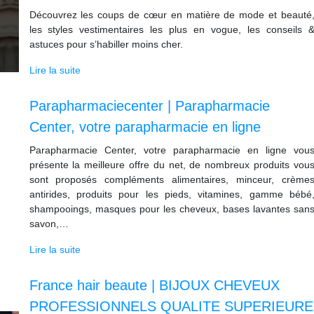
Découvrez les coups de cœur en matière de mode et beauté
les styles vestimentaires les plus en vogue, les conseils 
astuces pour s’habiller moins cher.
Lire la suite
Parap­harmacie­cen­ter | Parap­har­ma­cie
Center, votre parap­har­ma­cie en ligne
Parapharmacie Center, votre parapharmacie en ligne vou
présente la meilleure offre du net, de nombreux produits vou
sont proposés compléments alimentaires, minceur, crème
antirides, produits pour les pieds, vitamines, gamme bébé
shampooings, masques pour les cheveux, bases lavantes san
savon,…
Lire la suite
France hair beaute | BIJOUX CHEVEUX
PROFES­SIONNELS QUALITE SUPERIEURE