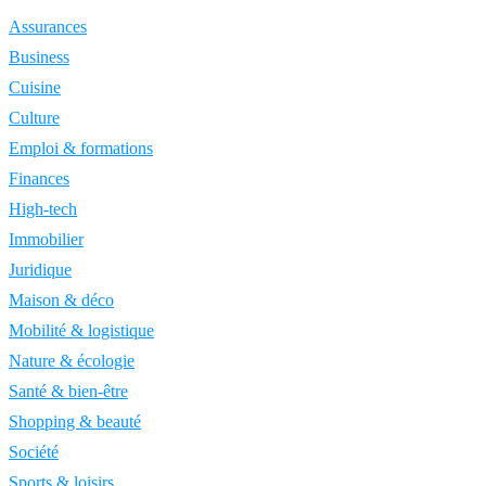
Assurances
Business
Cuisine
Culture
Emploi & formations
Finances
High-tech
Immobilier
Juridique
Maison & déco
Mobilité & logistique
Nature & écologie
Santé & bien-être
Shopping & beauté
Société
Sports & loisirs