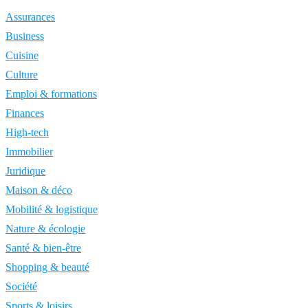
Assurances
Business
Cuisine
Culture
Emploi & formations
Finances
High-tech
Immobilier
Juridique
Maison & déco
Mobilité & logistique
Nature & écologie
Santé & bien-être
Shopping & beauté
Société
Sports & loisirs