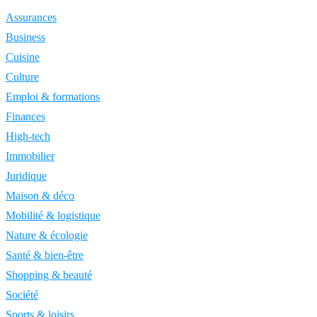
Assurances
Business
Cuisine
Culture
Emploi & formations
Finances
High-tech
Immobilier
Juridique
Maison & déco
Mobilité & logistique
Nature & écologie
Santé & bien-être
Shopping & beauté
Société
Sports & loisirs