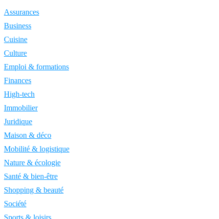
Assurances
Business
Cuisine
Culture
Emploi & formations
Finances
High-tech
Immobilier
Juridique
Maison & déco
Mobilité & logistique
Nature & écologie
Santé & bien-être
Shopping & beauté
Société
Sports & loisirs