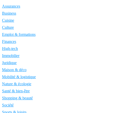
Assurances
Business
Cuisine
Culture
Emploi & formations
Finances
High-tech
Immobilier
Juridique
Maison & déco
Mobilité & logistique
Nature & écologie
Santé & bien-être
Shopping & beauté
Société
Sports & loisirs