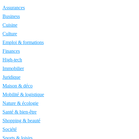
Assurances
Business
Cuisine
Culture
Emploi & formations
Finances
High-tech
Immobilier
Juridique
Maison & déco
Mobilité & logistique
Nature & écologie
Santé & bien-être
Shopping & beauté
Société
Sports & loisirs