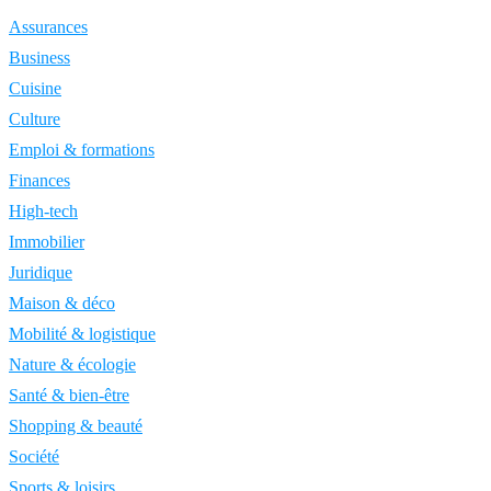
Assurances
Business
Cuisine
Culture
Emploi & formations
Finances
High-tech
Immobilier
Juridique
Maison & déco
Mobilité & logistique
Nature & écologie
Santé & bien-être
Shopping & beauté
Société
Sports & loisirs