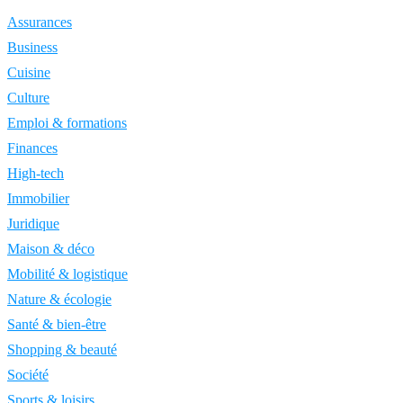
Assurances
Business
Cuisine
Culture
Emploi & formations
Finances
High-tech
Immobilier
Juridique
Maison & déco
Mobilité & logistique
Nature & écologie
Santé & bien-être
Shopping & beauté
Société
Sports & loisirs